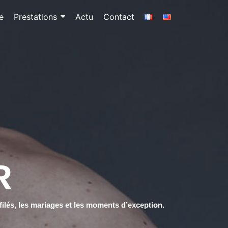
e
Prestations
Actu
Contact
R
filés, les mariages et les moments d’exception.