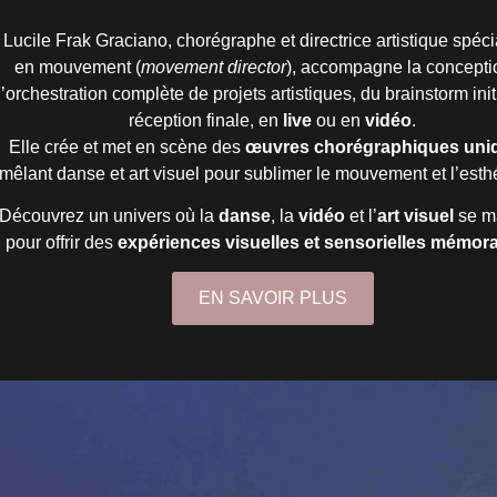
Lucile Frak Graciano, chorégraphe et directrice artistique spéci
en mouvement (
movement director
), accompagne la concepti
l’orchestration complète de projets artistiques, du brainstorm initi
réception finale, en
live
ou en
vidéo
.
Elle crée et met en scène des
œuvres chorégraphiques uni
mêlant danse et art visuel pour sublimer le mouvement et l’esth
Découvrez un univers où la
danse
, la
vidéo
et l’
art visuel
se ma
pour offrir des
expériences visuelles et sensorielles mémor
EN SAVOIR PLUS