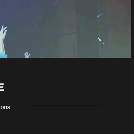
E
ions.